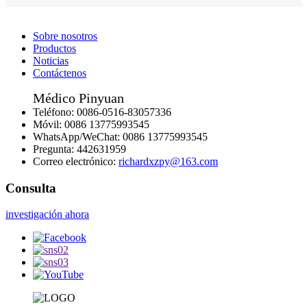
Sobre nosotros
Productos
Noticias
Contáctenos
Médico Pinyuan
Teléfono:
0086-0516-83057336
Móvil:
0086 13775993545
WhatsApp/WeChat:
0086 13775993545
Pregunta:
442631959
Correo electrónico:
richardxzpy@163.com
Consulta
investigación ahora