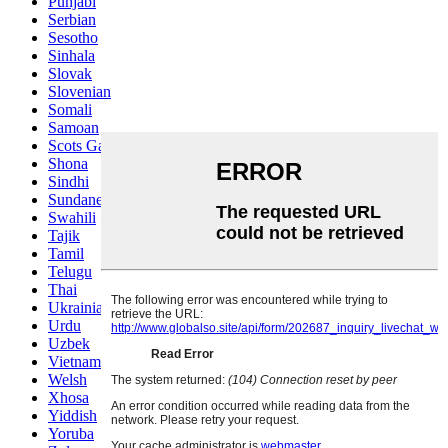
Punjabi
Serbian
Sesotho
Sinhala
Slovak
Slovenian
Somali
Samoan
Scots Gaelic
Shona
Sindhi
Sundanese
Swahili
Tajik
Tamil
Telugu
Thai
Ukrainian
Urdu
Uzbek
Vietnamese
Welsh
Xhosa
Yiddish
Yoruba